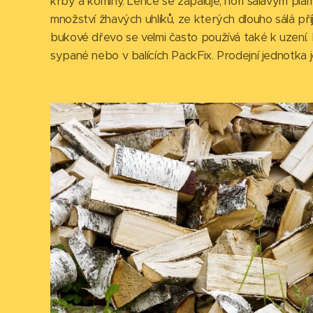
krby a komíny. Lehce se zapaluje, hoří sálavým p
množství žhavých uhlíků, ze kterých dlouho sálá př
bukové dřevo se velmi často používá také k uzení
sypané nebo v balících PackFix. Prodejní jednotka 