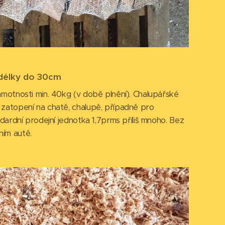
 délky do 30cm
hmotnosti min. 40kg (v době plnění). Chalupářské
zatopení na chatě, chalupě, případně pro
ndardní prodejní jednotka 1,7prms příliš mnoho. Bez
ím autě.