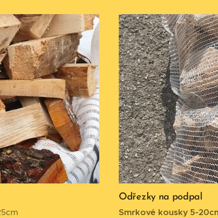
Odřezky na podpal
 25cm
Smrkové kousky 5-20c