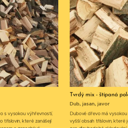
Tvrdý mix - štípaná po
Dub, jasan, javor
vo s vysokou výhřevností,
Dubové dřevo má vysokou v
tříslovin, které zanášejí
vyšší obsah tříslovin, které