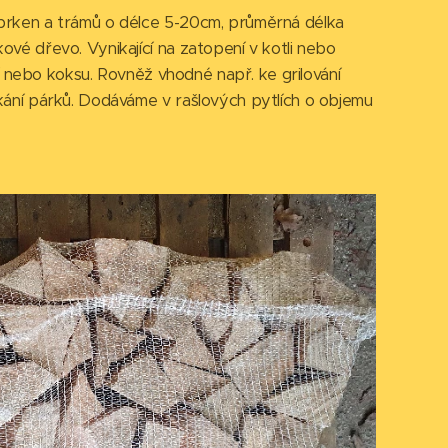
rken a trámů o délce 5-20cm, průměrná délka
vé dřevo. Vynikající na zatopení v kotli nebo
lí nebo koksu. Rovněž vhodné např. ke grilování
ání párků. Dodáváme v rašlových pytlích o objemu