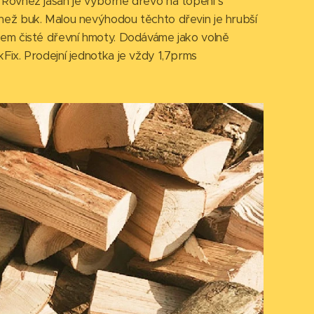
 Rovněž jasan je výborné dřevo na topení s
než buk. Malou nevýhodou těchto dřevin je hrubší
jem čisté dřevní hmoty. Dodáváme jako volně
Fix. Prodejní jednotka je vždy 1,7prms