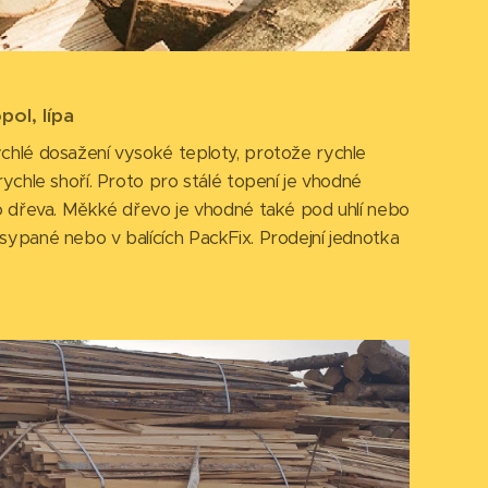
pol, lípa
chlé dosažení vysoké teploty, protože rychle
rychle shoří. Proto pro stálé topení je vhodné
ho dřeva. Měkké dřevo je vhodné také pod uhlí nebo
sypané nebo v balících PackFix. Prodejní jednotka