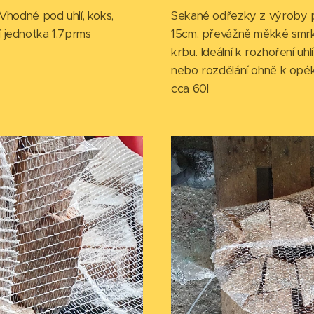
Vhodné pod uhlí, koks,
Sekané odřezky z výroby p
 jednotka 1,7prms
15cm, převážně měkké smrko
krbu. Ideální k rozhoření uh
nebo rozdělání ohně k opék
cca 60l