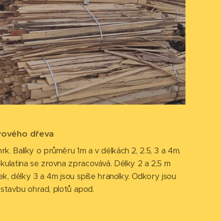
ivového dřeva
. Balíky o průměru 1m a v délkách 2, 2.5, 3 a 4m.
kulatina se zrovna zpracovává. Délky 2 a 2,5 m
ek, délky 3 a 4m jsou spíše hranolky. Odkory jsou
a stavbu ohrad, plotů apod.