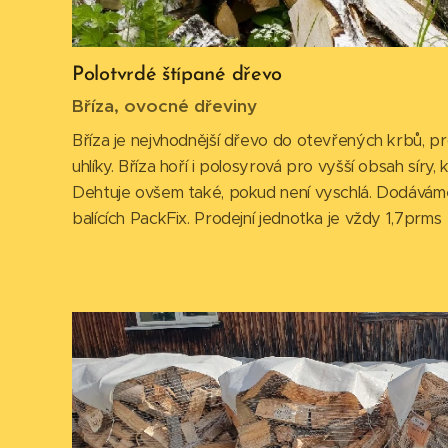
Polotvrdé štípané dřevo
Bříza, ovocné dřeviny
Bříza je nejvhodnější dřevo do otevřených krbů, p
uhlíky. Bříza hoří i polosyrová pro vyšší obsah síry,
Dehtuje ovšem také, pokud není vyschlá. Dodávám
balících PackFix. Prodejní jednotka je vždy 1,7prms