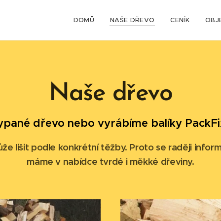
DOMŮ
NAŠE DŘEVO
CENÍK
OBJ
Naše dřevo
pané dřevo nebo vyrábíme balíky PackFi
ůže lišit podle konkrétní těžby. Proto se raději infor
máme v nabídce tvrdé i měkké dřeviny.