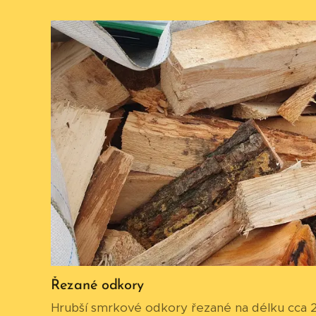
Řezané odkory
Hrubší smrkové odkory řezané na délku cca