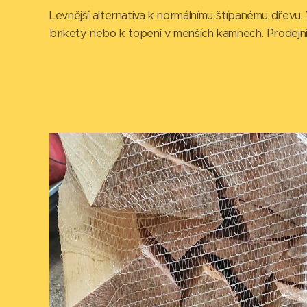
Levnější alternativa k normálnímu štípanému dřevu. 
brikety nebo k topení v menších kamnech. Prodejní