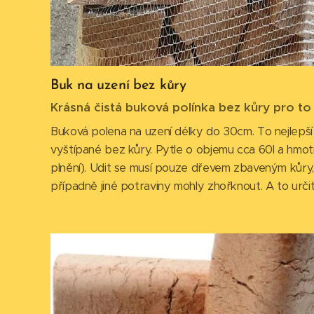
Buk na uzení bez kůry
Krásná čistá buková polínka bez kůry pro to n
Buková polena na uzení délky do 30cm. To nejlepš
vyštípané bez kůry. Pytle o objemu cca 60l a hmot
plnění). Udit se musí pouze dřevem zbaveným kůry
případně jiné potraviny mohly zhořknout. A to urči