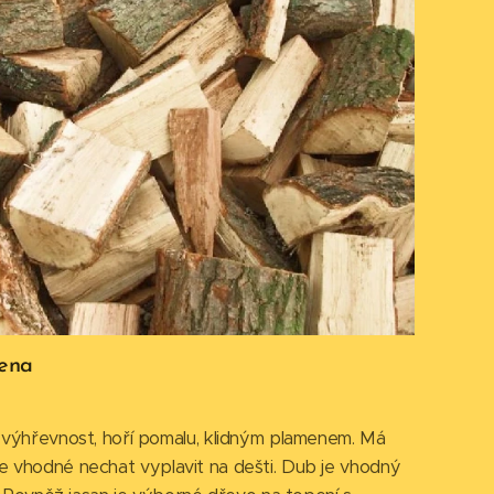
lena
ýhřevnost, hoří pomalu, klidným plamenem. Má
 je vhodné nechat vyplavit na dešti. Dub je vhodný