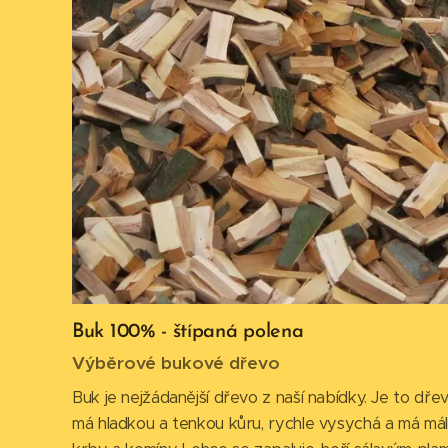
Buk 100% - štípaná polena
Výběrové bukové dřevo
Buk je nejžádanější dřevo z naší nabídky. Je to dře
má hladkou a tenkou kůru, rychle vysychá a má málo 