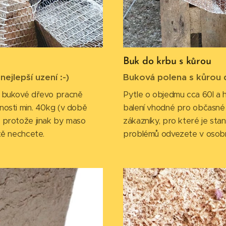
Buk do krbu s kůrou
ejlepší uzení :-)
Buková polena s kůrou
í bukové dřevo pracně
Pytle o objedmu cca 60l a 
nosti min. 40kg (v době
balení vhodné pro občasné 
, protože jinak by maso
zákazníky, pro které je sta
tě nechcete.
problémů odvezete v osobn