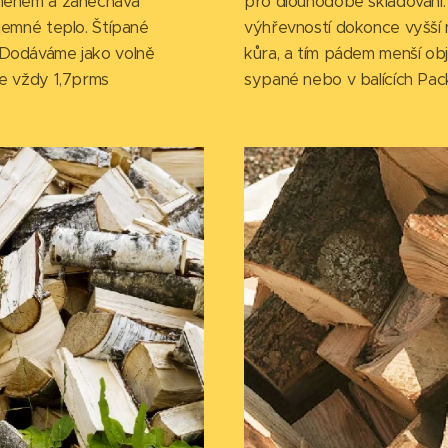
lamenem a zanechává
pro dlouhodobé skladování.
íjemné teplo. Štípané
výhřevností dokonce vyšší 
. Dodáváme jako volně
kůra, a tím pádem menší ob
je vždy 1,7prms
sypané nebo v balících Pack