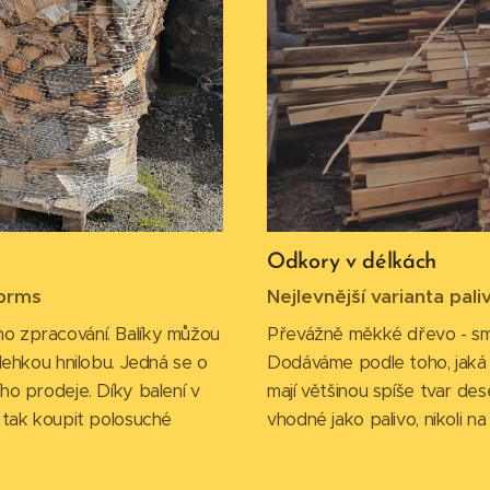
Odkory v délkách
 prms
Nejlevnější varianta pal
o zpracování. Balíky můžou
Převážně měkké dřevo - smrk
lehkou hnilobu. Jedná se o
Dodáváme podle toho, jaká 
ho prodeje. Díky balení v
mají většinou spíše tvar des
 tak koupit polosuché
vhodné jako palivo, nikoli n