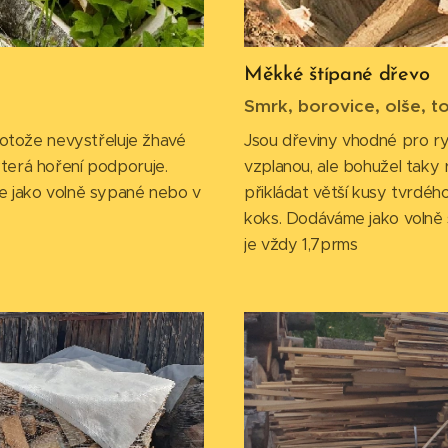
Měkké štípané dřevo
Smrk, borovice, olše, to
rotože nevystřeluje žhavé
Jsou dřeviny vhodné pro ry
 která hoření podporuje.
vzplanou, ale bohužel taky 
e jako volně sypané nebo v
přikládat větší kusy tvrdé
koks. Dodáváme jako volně 
je vždy 1,7prms